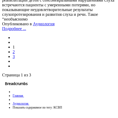
реабилитации детей с сенсоневральными нарушениями слуха
встречаются пациенты с умеренными потерями, но
показывающие неудовлетворительные результаты
слухопротезирования и развития слуха и речи. Такое
“необъяснимо
Опубликовано в
Аудиология
Подробнее ...
1
2
3
Страница 1 из 3
Breadcrumbs
Главная
Аудиология
Показать содержимое по тегу: КСВП