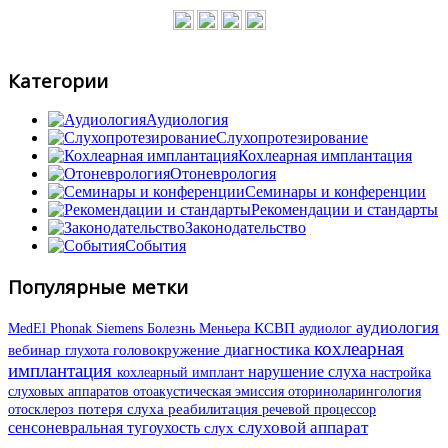
Категории
Аудиология
Слухопротезирование
Кохлеарная имплантация
Отоневрология
Семинары и конференции
Рекомендации и стандарты
Законодательство
События
Популярные метки
аудиология
КСВП
MedEl
Phonak
аудиолог
Siemens
Болезнь Меньера
кохлеарная
диагностика
вебинар
глухота
головокружение
имплантация
нарушение слуха
кохлеарный имплант
настройка
слуховых аппаратов
отоакустическая эмиссия
оториноларингология
потеря слуха
реабилитация
речевой процессор
отосклероз
слуховой аппарат
сенсоневральная тугоухость
слух