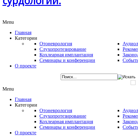
сурдологии.
Menu
Главная
Категории
Отоневрология
Аудиол
Слухопротезирование
Рекоме
Кохлеарная имплантация
Законо
Семинары и конференции
Событ
О проекте
Menu
Главная
Категории
Отоневрология
Аудиол
Слухопротезирование
Рекоме
Кохлеарная имплантация
Законо
Семинары и конференции
Событ
О проекте