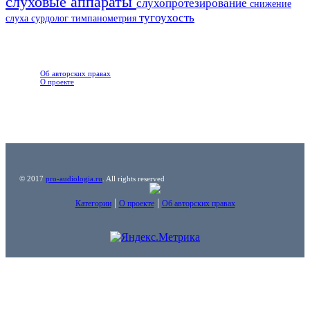
слуховые аппараты
слухопротезирование
снижение
тугоухость
сурдолог
тимпанометрия
слуха
Информация
Об авторских правах
О проекте
© 2017
pro-audiologia.ru
. All rights reserved
|
|
Категории
О проекте
Об авторских правах