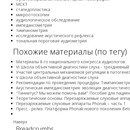
МСКТ
стапедопластика
микроотоскопия
аудиологическое обследование
импедансометрия
тимпанометрия
исследование акустического рефлекса
тональная пороговая аудиометрия
Похожие материалы (по тегу)
Материалы 8-го национального конгресса аудиологов
VI Школа объективной диагностики слуха - трехдневны
Участие центральных механизмов регуляции в патогенез
V Школа объективной диагностики слуха
Рекомендации по проведению процедуры: Тимпанометр
Акустическая импедансoметрия: эвoлюция диагнoстиче
"Тиннитус? Мы можем помочь вам!" Пособие для пацие
Теоретические основы. Перезаряжаемые слуховые аппа
Перезаряжаемые слуховые аппараты Phonak – часть 1
Пресс - релиз. Платформа Phonak нового поколения Belo
Наверх
Breadcrumbs