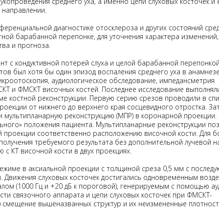
копроведения среднего уха, а именно цепи слуховых косточек и 
 направлении.
ренциальной диагностике отосклероза и других состояний сред
тной барабанной перепонке, для уточнения характера изменений
ва и прогноза.
нт с кондуктивной потерей слуха и целой барабанной перепонкой
ентов был хотя бы один эпизод воспаления среднего уха в анамнез
кроотоскопия, аудиологическое обследование, импедансметрия
МСКТ и ФМСКТ височных костей. Последнее исследование выполнял
 костной реконструкции. Первую серию срезов проводили в сп
роекции от нижнего до верхнего края сосцевидного отростка. За
и мультипланарную реконструкцию (МПР) в коронарной проекции.
ьного» положения пациента. Мультипланарные реконструкции по
й проекции соответственно расположению височной кости. Для б
получения требуемого результата без дополнительной лучевой на
с КТ височной кости в двух проекциях.
ежиме в аксиальной проекции с толщиной среза 0,5 мм с послед
. Движения слуховых косточек достигались одновременным возд
лом (1000 Гц и +20 дБ к пороговой), генерируемым с помощью ау
ти связочного аппарата и цепи слуховых косточек при ФМСКТ-
) смещение вышеназванных структур и их неизмененные плотнос