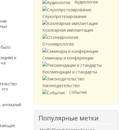
Аудиология
Слухопротезирование
Кохлеарная имплантация
Отоневрология
 было
редняя и
Семинары и конференции
 на
Рекомендации и стандарты
тельство.
Законодательство
 что
События
, аномалий
Популярные метки
ивающие
MedEl
Phonak
Siemens
Болезнь