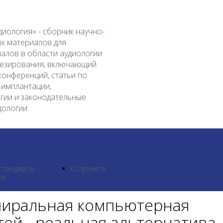
диология» - сборник научно-
их материалов для
алов в области аудиологии
тезирования, включающий
конференций, статьи по
 имплантации,
гии и законодательные
дологии.
стандарты
О проекте
во
пиральная компьютерная
ей - реальная альтернатива