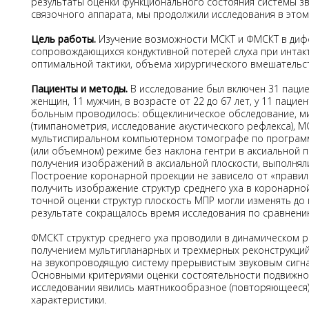
результаты оценки функционального состояния системы зву
связочного аппарата, мы продолжили исследования в этом
Цель работы.
Изучение возможности МСКТ и ФМСКТ в диффе
сопровождающихся кондуктивной потерей слуха при интак
оптимальной тактики, объема хирургического вмешательст
Пациенты и методы.
В исследование был включен 31 пацие
женщин, 11 мужчин, в возрасте от 22 до 67 лет, у 11 паци
больным проводилось: общеклиническое обследование, ми
(тимпанометрия, исследование акустического рефлекса), 
мультиспиральном компьютерном томографе по программе
(или объемном) режиме без наклона гентри в аксиальной п
получения изображений в аксиальной плоскости, выполнял
Построение коронарной проекции не зависело от «правил
получить изображение структур среднего уха в коронарно
точной оценки структур плоскость МПР могли изменять до 
результате сокращалось время исследования по сравнению 
ФМСКТ структур среднего уха проводили в динамическом р
получением мультипланарных и трехмерных реконструкций
на звукопроводящую систему прерывистым звуковым сигна
Основными критериями оценки состоятельности подвижнос
исследовании явились маятникообразное (повторяющееся
характеристики.