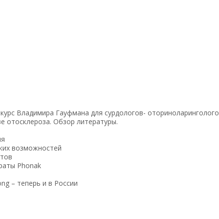
й курс Владимира Гауфмана для сурдологов- оториноларинголог
е отосклероза. Обзор литературы.
ия
ских вoзмoжнoстей
нтов
раты Phonak
ng – теперь и в России