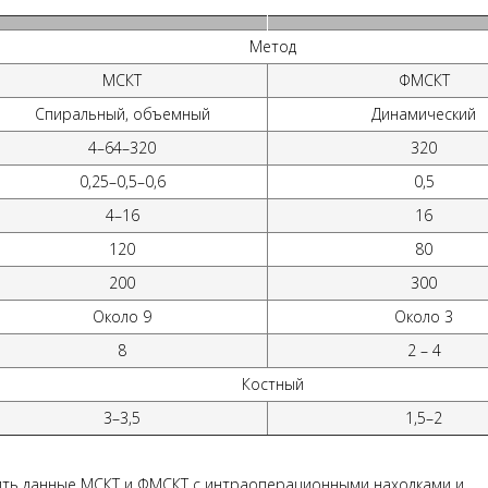
Метод
МСКТ
ФМСКТ
Спиральный, объемный
Динамический
4–64–320
320
0,25–0,5–0,6
0,5
4–16
16
120
80
200
300
Около 9
Около 3
8
2 – 4
Костный
3–3,5
1,5–2
ить данные МСКТ и ФМСКТ с интраоперационными находками и