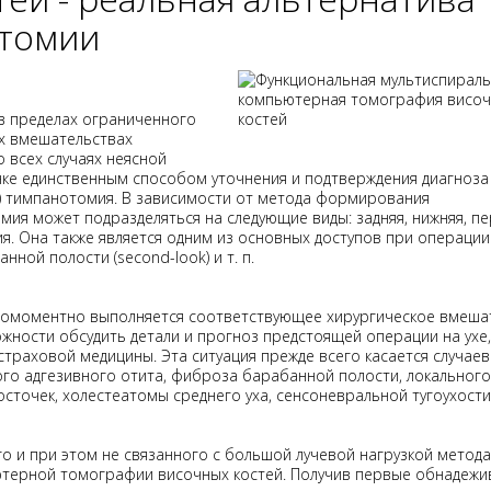
отомии
 в пределах ограниченного
их вмешательствах
 всех случаях неясной
нке единственным способом уточнения и подтверждения диагноза
я) тимпанотомия. В зависимости от метода формирования
ия может подразделяться на следующие виды: задняя, нижняя, пе
я. Она также является одним из основных доступов при операции
ной полости (second-look) и т. п.
одномоментно выполняется соответствующее хирургическое вмеша
жности обсудить детали и прогноз предстоящей операции на ухе,
страховой медицины. Эта ситуация прежде всего касается случаев
го адгезивного отита, фиброза барабанной полости, локального
осточек, холестеатомы среднего уха, сенсоневральной тугоухости
о и при этом не связанного с большой лучевой нагрузкой метода
ютерной томографии височных костей. Получив первые обнадеж