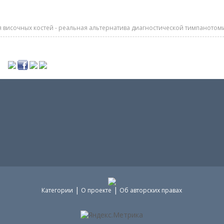
височных костей - реальная альтернатива диагностической тимпанотом
|
|
Категории
О проекте
Об авторских правах