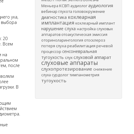
ее
аудиология
КСВП
Меньера
аудиолог
вебинар
головокружение
глухота
кохлеарная
него уха,
диагностика
, выбора
имплантация
кохлеарный имплант
нарушение слуха
настройка слуховых
аппаратов
отоакустическая эмиссия
: 20
оториноларингология
отосклероз
е. Всем
потеря слуха
реабилитация
речевой
сенсоневральная
процессор
и на
слуховой аппарат
тугоухость
слух
иральном
слуховые аппараты
тем, после
слухопротезирование
снижение
слуха
сурдолог
тимпанометрия
зволяли
тугоухость
олее
грузки. В
ующим
ействием
диометра.
тные