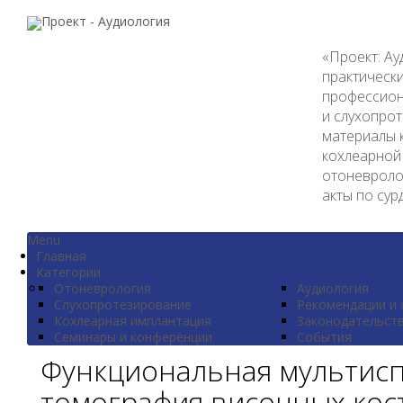
«Проект: Ау
практическ
профессион
и слухопро
материалы 
кохлеарной
отоневроло
акты по сур
Menu
Главная
Категории
Отоневрология
Аудиология
Слухопротезирование
Рекомендации и 
Кохлеарная имплантация
Законодательст
Семинары и конференции
События
Функциональная мультис
томография височных кост