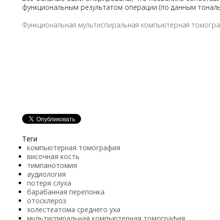
функциональным результатом операции (по данным тональ
Функциональная мультиспиральная компьютерная томогра
Теги
компьютерная томография
височная кость
тимпанотомия
аудиология
потеря слуха
барабанная перепонка
отосклероз
холестеатома среднего уха
мультиспиральная компьютерная томография