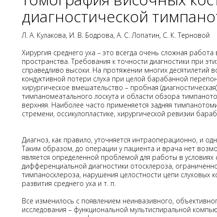
диагностической тимпан
Л. А. Кулакова, И. В. Бодрова, А. С. Лопатин, С. К. Терновой
Хирургия среднего уха – это всегда очень сложная работа
пространства. Требования к точности диагностики при эт
справедливо высоки. На протяжении многих десятилетий во
кондуктивной потери слуха при целой барабанной перепо
хирургическое вмешательство – пробная (диагностическа
тимпаномеатального лоскута и области обзора тимпанотом
верхняя. Наиболее часто применяется задняя тимпанотоми
стремени, оссикулопластике, хирургической ревизии барабан
Диагноз, как правило, уточняется интраоперационно, и 
Таким образом, до операции у пациента и врача нет возмо
является определенной проблемой для работы в условиях 
дифференциальной диагностики отосклероза, ограниченно
тимпаносклероза, нарушения целостности цепи слуховых к
развития среднего уха и т. п.
Все изменилось с появлением неинвазивного, объективног
исследования – функциональной мультиспиральной компь