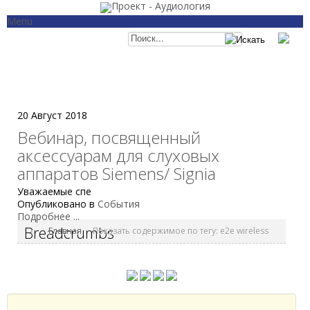
Menu
Главная
Категории
Отоневрология
Аудиология
Слухопротезирование
Рекомендации и ст
Кохлеарная имплантация
Законодательство
Семинары и конференции
События
О проекте
20 Август 2018
Вебинар, посвященный
аксессуарам для слуховых
аппаратов Siemens/ Signia
Уважаемые спе
Опубликовано в
События
Подробнее ...
Breadcrumbs
Главная
Показать содержимое по тегу: e2e wireless