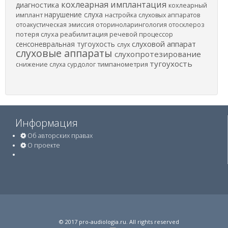
кохлеарная имплантация
диагностика
кохлеарный
нарушение слуха
имплант
настройка слуховых аппаратов
отоакустическая эмиссия
оториноларингология
отосклероз
потеря слуха
реабилитация
речевой процессор
слуховой аппарат
сенсоневральная тугоухость
слух
слуховые аппараты
слухопротезирование
тугоухость
снижение слуха
сурдолог
тимпанометрия
Информация
Об авторских правах
О проекте
© 2017
pro-audiologia.ru
. All rights reserved