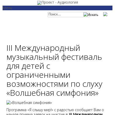
Menu
Главная
Категории
Отоневрология
Аудиология
Слухопротезирование
Рекомендации и ст
Кохлеарная имплантация
Законодательство
Семинары и конференции
События
О проекте
III Международный
музыкальный фестиваль
для детей с
ограниченными
возможностями по слуху
«Волшебная симфония»
Программа «Я слышу мир!» с радостью сообщает Вам о
начале приема заявок на участие в
III Международном