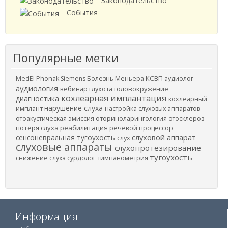
Законодательство
События
Популярные метки
КСВП
MedEl
Phonak
Siemens
Болезнь Меньера
аудиолог
аудиология
вебинар
головокружение
глухота
кохлеарная имплантация
диагностика
кохлеарный
нарушение слуха
имплант
настройка слуховых аппаратов
отоакустическая эмиссия
оториноларингология
отосклероз
потеря слуха
реабилитация
речевой процессор
слуховой аппарат
сенсоневральная тугоухость
слух
слуховые аппараты
слухопротезирование
тугоухость
снижение слуха
сурдолог
тимпанометрия
Информация