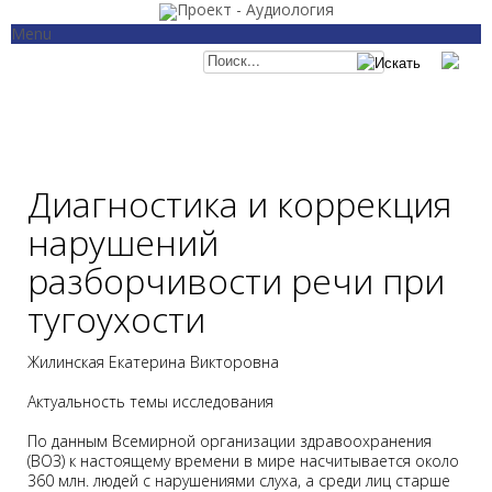
Menu
Главная
Категории
Отоневрология
Аудиология
Слухопротезирование
Рекомендации и ст
Кохлеарная имплантация
Законодательство
Семинары и конференции
События
О проекте
Диагностика и коррекция
нарушений
разборчивости речи при
тугоухости
Жилинская Екатерина Викторовна
Актуальность темы исследования
По данным Всемирной организации здравоохранения
(ВОЗ) к настоящему времени в мире насчитывается около
360 млн. людей с нарушениями слуха, а среди лиц старше