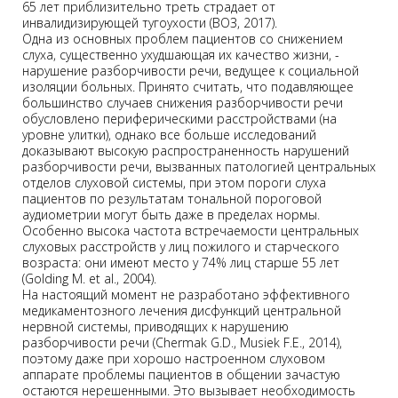
65 лет приблизительно треть страдает от
инвалидизирующей тугоухости (ВОЗ, 2017).
Одна из основных проблем пациентов со снижением
слуха, существенно ухудшающая их качество жизни, -
нарушение разборчивости речи, ведущее к социальной
изоляции больных. Принято считать, что подавляющее
большинство случаев снижения разборчивости речи
обусловлено периферическими расстройствами (на
уровне улитки), однако все больше исследований
доказывают высокую распространенность нарушений
разборчивости речи, вызванных патологией центральных
отделов слуховой системы, при этом пороги слуха
пациентов по результатам тональной пороговой
аудиометрии могут быть даже в пределах нормы.
Особенно высока частота встречаемости центральных
слуховых расстройств у лиц пожилого и старческого
возраста: они имеют место у 74% лиц старше 55 лет
(Golding M. et al., 2004).
На настоящий момент не разработано эффективного
медикаментозного лечения дисфункций центральной
нервной системы, приводящих к нарушению
разборчивости речи (Chermak G.D., Musiek F.E., 2014),
поэтому даже при хорошо настроенном слуховом
аппарате проблемы пациентов в общении зачастую
остаются нерешенными. Это вызывает необходимость