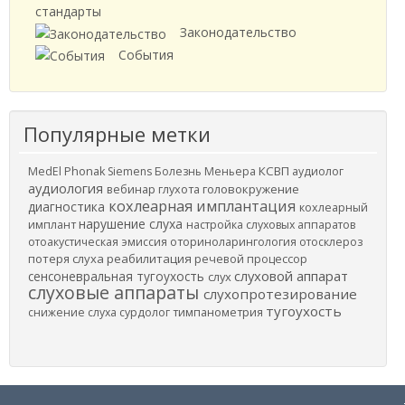
стандарты
Законодательство
События
Популярные метки
КСВП
MedEl
Phonak
Siemens
Болезнь Меньера
аудиолог
аудиология
вебинар
головокружение
глухота
кохлеарная имплантация
диагностика
кохлеарный
нарушение слуха
имплант
настройка слуховых аппаратов
отоакустическая эмиссия
оториноларингология
отосклероз
потеря слуха
реабилитация
речевой процессор
слуховой аппарат
сенсоневральная тугоухость
слух
слуховые аппараты
слухопротезирование
тугоухость
снижение слуха
сурдолог
тимпанометрия