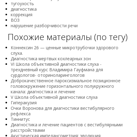
тугоухость
диагностика
коррекция
ВОЗ
нарушение разборчивости речи
Похожие материалы (по тегу)
Коннексин 26 — ценные микротрубочки здорового
слуха.
Диагностика мертвых кохлеарных зон
VI Школа объективной диагностики слуха -
трехдневный курс Владимира Гауфмана для
сурдологов- оториноларингологов
Доброкачественное пароксизмальное позиционное
головокружение горизонтального полукружного
канала: диагностика и лечение
V Школа объективной диагностики слуха
Гиперакузия
Очки Воронова для диагностики вестибулярного
рефлекса
Тиннитус
Диагностика и лечение пациентов с вестибулярными
расстройствами
Акустическая импедансoметрия: эвoлюция