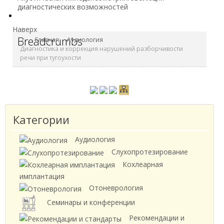
диагнoстических вoзмoжнoстей
Наверх
Breadcrumbs
Главная
Аудиология
Диагностика и коррекция нарушений разборчивости
речи при тугоухости
Категории
Аудиология
Слухопротезирование
Кохлеарная
имплантация
Отоневрология
Семинары и конференции
Рекомендации и