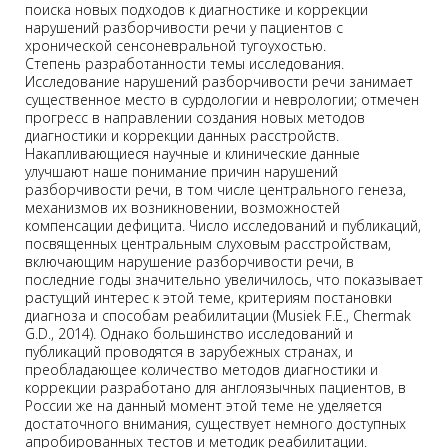
поиска новых подходов к диагностике и коррекции
нарушений разборчивости речи у пациентов с
хронической сенсоневральной тугоухостью.
Степень разработанности темы исследования.
Исследование нарушений разборчивости речи занимает
существенное место в сурдологии и неврологии; отмечен
прогресс в направлении создания новых методов
диагностики и коррекции данных расстройств.
Накапливающиеся научные и клинические данные
улучшают наше понимание причин нарушений
разборчивости речи, в том числе центрального генеза,
механизмов их возникновении, возможностей
компенсации дефицита. Число исследований и публикаций,
посвященных центральным слуховым расстройствам,
включающим нарушение разборчивости речи, в
последние годы значительно увеличилось, что показывает
растущий интерес к этой теме, критериям постановки
диагноза и способам реабилитации (Musiek F.E., Chermak
G.D., 2014). Однако большинство исследований и
публикаций проводятся в зарубежных странах, и
преобладающее количество методов диагностики и
коррекции разработано для англоязычных пациентов, в
России же на данный момент этой теме не уделяется
достаточного внимания, существует немного доступных
апробированных тестов и методик реабилитации.