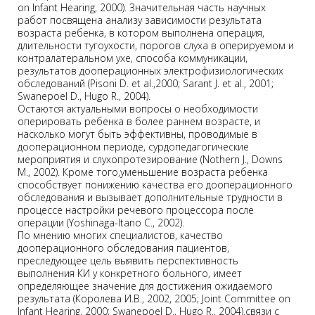
on Infant Hearing, 2000). Значительная часть научных
работ посвящена анализу зависимости результата
возраста ребенка, в котором выполнена операция,
длительности тугоухости, порогов слуха в оперируемом и
контралатеральном ухе, способа коммуникации,
результатов дооперационных электрофизиологических
обследований (Pisoni D. et al.,2000; Sarant J. et al., 2001;
Swanepoel D., Hugo R., 2004).
Остаются актуальными вопросы о необходимости
оперировать ребенка в более раннем возрасте, и
насколько могут быть эффективны, проводимые в
дооперационном периоде, сурдопедагогические
мероприятия и слухопротезирование (Nothern J., Downs
M., 2002). Кроме того,уменьшение возраста ребенка
способствует понижению качества его дооперационного
обследования и вызывает дополнительные трудности в
процессе настройки речевого процессора после
операции (Yoshinaga-Itano C., 2002).
По мнению многих специалистов, качество
дооперационного обследования пациентов,
преследующее цель выявить перспективность
выполнения КИ у конкретного больного, имеет
определяющее значение для достижения ожидаемого
результата (Королева И.В., 2002, 2005; Joint Committee on
Infant Hearing, 2000; Swanepoel D., Hugo R., 2004).связи с