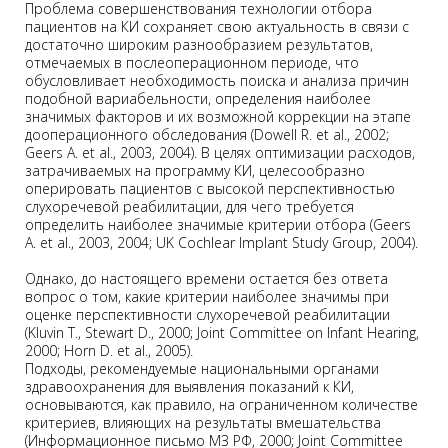
Проблема совершенствования технологии отбора
пациентов на КИ сохраняет свою актуальность в связи с
достаточно широким разнообразием результатов,
отмечаемых в послеоперационном периоде, что
обусловливает необходимость поиска и анализа причин
подобной вариабельности, определения наиболее
значимых факторов и их возможной коррекции на этапе
дооперационного обследования (Dowell R. et al., 2002;
Geers A. et al., 2003, 2004). В целях оптимизации расходов,
затрачиваемых на программу КИ, целесообразно
оперировать пациентов с высокой перспективностью
слухоречевой реабилитации, для чего требуется
определить наиболее значимые критерии отбора (Geers
A. et al., 2003, 2004; UK Cochlear Implant Study Group, 2004).
Однако, до настоящего времени остается без ответа
вопрос о том, какие критерии наиболее значимы при
оценке перспективности слухоречевой реабилитации
(Kluvin T., Stewart D., 2000; Joint Committee on Infant Hearing,
2000; Horn D. et al., 2005).
Подходы, рекомендуемые национальными органами
здравоохранения для выявления показаний к КИ,
основываются, как правило, на ограниченном количестве
критериев, влияющих на результаты вмешательства
(Информационное письмо МЗ РФ, 2000; Joint Committee