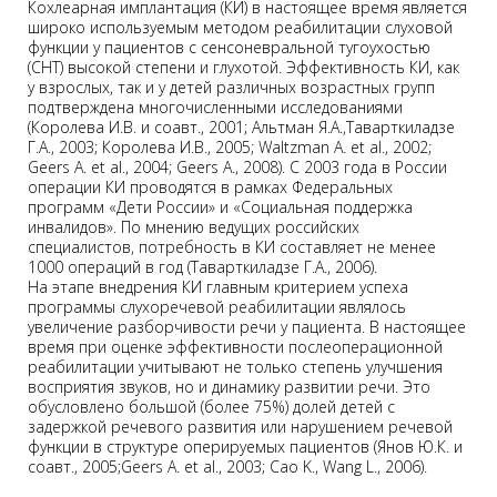
Кохлеарная имплантация (КИ) в настоящее время является
широко используемым методом реабилитации слуховой
функции у пациентов с сенсоневральной тугоухостью
(СНТ) высокой степени и глухотой. Эффективность КИ, как
у взрослых, так и у детей различных возрастных групп
подтверждена многочисленными исследованиями
(Королева И.В. и соавт., 2001; Альтман Я.А.,Таварткиладзе
Г.А., 2003; Королева И.В., 2005; Waltzman A. et al., 2002;
Geers A. et al., 2004; Geers A., 2008). С 2003 года в России
операции КИ проводятся в рамках Федеральных
программ «Дети России» и «Социальная поддержка
инвалидов». По мнению ведущих российских
специалистов, потребность в КИ составляет не менее
1000 операций в год (Таварткиладзе Г.А., 2006).
На этапе внедрения КИ главным критерием успеха
программы слухоречевой реабилитации являлось
увеличение разборчивости речи у пациента. В настоящее
время при оценке эффективности послеоперационной
реабилитации учитывают не только степень улучшения
восприятия звуков, но и динамику развитии речи. Это
обусловлено большой (более 75%) долей детей с
задержкой речевого развития или нарушением речевой
функции в структуре оперируемых пациентов (Янов Ю.К. и
соавт., 2005;Geers A. et al., 2003; Cao K., Wang L., 2006).