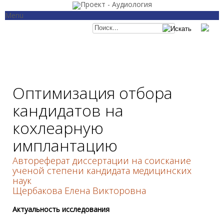
Menu
Главная
Категории
Отоневрология
Аудиология
Слухопротезирование
Рекомендации и ст
Кохлеарная имплантация
Законодательство
Семинары и конференции
События
О проекте
Оптимизация отбора
кандидатов на
кохлеарную
имплантацию
Автореферат диссертации на соискание
ученой степени кандидата медицинских
наук
Щербакова Елена Викторовна
Актуальность исследования