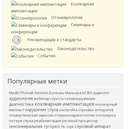
Кохлеарная
имплантация
Отоневрология
Семинары и
конференции
Рекомендации и стандарты
Законодательство
События
Популярные метки
КСВП
MedEl
Phonak
Siemens
Болезнь Меньера
аудиолог
аудиология
вебинар
головокружение
глухота
кохлеарная имплантация
диагностика
кохлеарный
нарушение слуха
имплант
настройка слуховых аппаратов
отоакустическая эмиссия
оториноларингология
отосклероз
потеря слуха
реабилитация
речевой процессор
слуховой аппарат
сенсоневральная тугоухость
слух