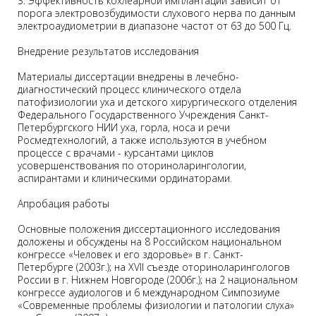
3. Эффективность кохлеарной имплантации зависит от
порога электровозбудимости слухового нерва по данным
электроаудиометрии в диапазоне частот от 63 до 500 Гц.
Внедрение результатов исследования
Материалы диссертации внедрены в лечебно-
диагностический процесс клинического отдела
патофизиологии уха и детского хирургического отделения
Федерального Государственного Учреждения Санкт-
Петербургского НИИ уха, горла, носа и речи
Росмедтехнологий, а также используются в учебном
процессе с врачами - курсантами циклов
усовершенствования по оториноларингологии,
аспирантами и клиническими ординаторами.
Апробация работы
Основные положения диссертационного исследования
доложены и обсуждены на 8 Российском национальном
конгрессе «Человек и его здоровье» в г. Санкт-
Петербурге (2003г.); на XVII съезде оториноларингологов
России в г. Нижнем Новгороде (2006г.); на 2 национальном
конгрессе аудиологов и 6 международном Симпозиуме
«Современные проблемы физиологии и патологии слуха»