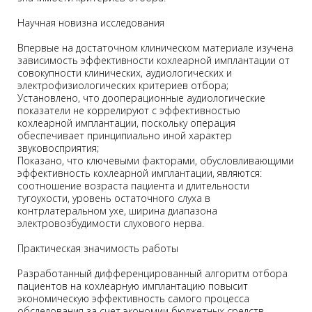
Научная новизна исследования
Впервые на достаточном клиническом материале изучена
зависимость эффективности кохлеарной имплантации от
совокупности клинических, аудиологических и
электрофизиологических критериев отбора;
Установлено, что дооперационные аудиологические
показатели не коррелируют с эффективностью
кохлеарной имплантации, поскольку операция
обеспечивает принципиально иной характер
звуковосприятия;
Показано, что ключевыми факторами, обусловливающими
эффективность кохлеарной имплантации, являются:
соотношение возраста пациента и длительности
тугоухости, уровень остаточного слуха в
контрлатеральном ухе, ширина диапазона
электровозбудимости слухового нерва.
Практическая значимость работы
Разработанный дифференцированный алгоритм отбора
пациентов на кохлеарную имплантацию повысит
экономическую эффективность самого процесса
обследования за счет экономии бюджетных средств