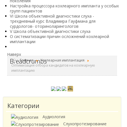
поколения
Настройка процессора кохлеарного импланта у особых
групп пациентов
VI Школа объективной диагностики слуха -
трехдневный курс Владимира Гауфмана для
сурдологов- оториноларингологов
V Школа объективной диагностики слуха
О систематизации причин осложнений кохлеарной
имплантации
Наверх
Breadcrumbs
Главная
Кохлеарная имплантация
Оптимизация отбора кандидатов на кохлеарную
имплантацию
Категории
Аудиология
Слухопротезирование